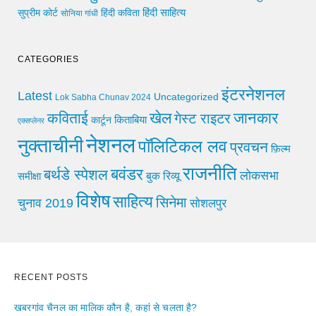
हिंदी साहित्य
सुप्रीम कोर्ट
हिंदी कविता
सोनिया गांधी
CATEGORIES
इंटरनेशनल
Latest
Uncategorized
Lok Sabha Chunav 2024
खेल
जानकार
कविताई
गेस्ट राइटर
किताबिया
कार्टून
एक्सप्लेनर
नेशनल
नुक्ताचीनी
पॉलिटिकल लव
प्रवचन
फ़िल्म
राजनीति
बवंडर
बर्थडे स्पेशल
लोकसभा
समीक्षा
बुक रिव्यू
विशेष
साहित्य
सिनेमा
चुनाव 2019
सोशलपुर
RECENT POSTS
खबरगांव चैनल का मालिक कौन है, कहां से चलता है?