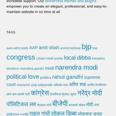
incredible support. Our
WordPress themes and plugins
empower you to create an elegant, professional, and easy-to-
maintain website in no time at all.
TAGS
bjp
amit shah
AAP
arvind kejriwal
aam admi party
bsp
congress
local dibba
cricket
loksabha
hindi poetry
narendra modi
modi
elections
mahatma gandhi
political love
rahul gandhi
supreme
politics
अमित शाह
court
virat kohli
yogi adityanath
अखिलेश यादव
अरविंद केजरीवाल
कांग्रेस
नरेंद्र मोदी
आप
आम आदमी पार्टी
चुनाव
केजरीवाल
क्रिकेट
बीजेपी
पॉलिटिकल लव
मोदी
मायावती
प्रियंका गांधी
मीडिया
योगी
लोकल डिब्बा
राहुल गांधी
लोकसभा चुनाव
आदित्यनाथ
राजनीति