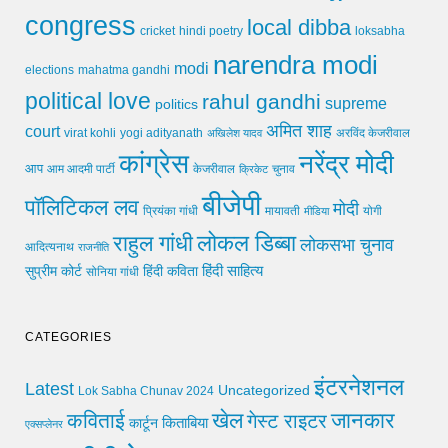
congress
local dibba
cricket
loksabha
hindi poetry
narendra modi
modi
elections
mahatma gandhi
political love
rahul gandhi
supreme
politics
अमित शाह
court
virat kohli
yogi adityanath
अखिलेश यादव
अरविंद केजरीवाल
कांग्रेस
नरेंद्र मोदी
आप
आम आदमी पार्टी
चुनाव
केजरीवाल
क्रिकेट
बीजेपी
पॉलिटिकल लव
मोदी
मायावती
प्रियंका गांधी
मीडिया
योगी
लोकल डिब्बा
राहुल गांधी
लोकसभा चुनाव
आदित्यनाथ
राजनीति
हिंदी साहित्य
सुप्रीम कोर्ट
हिंदी कविता
सोनिया गांधी
CATEGORIES
इंटरनेशनल
Latest
Uncategorized
Lok Sabha Chunav 2024
खेल
जानकार
कविताई
गेस्ट राइटर
किताबिया
कार्टून
एक्सप्लेनर