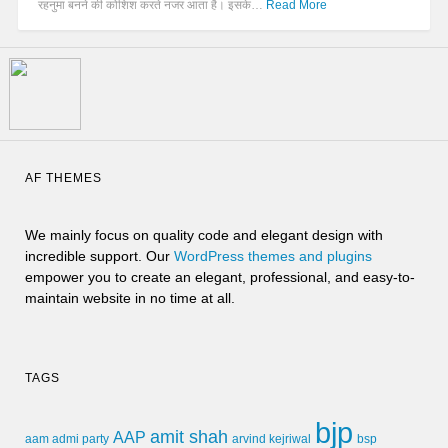
रहनुमा बनने की कोशिश करते नजर आता है। इसके…
Read More
AF THEMES
We mainly focus on quality code and elegant design with
incredible support. Our
WordPress themes and plugins
empower you to create an elegant, professional, and easy-to-
maintain website in no time at all.
TAGS
bjp
amit shah
AAP
arvind kejriwal
aam admi party
bsp