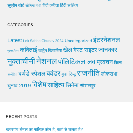
हिंदी साहित्य
सुप्रीम कोर्ट
हिंदी कविता
सोनिया गांधी
CATEGORIES
इंटरनेशनल
Latest
Uncategorized
Lok Sabha Chunav 2024
खेल
जानकार
कविताई
गेस्ट राइटर
किताबिया
कार्टून
एक्सप्लेनर
नेशनल
नुक्ताचीनी
पॉलिटिकल लव
प्रवचन
फ़िल्म
राजनीति
बवंडर
बर्थडे स्पेशल
लोकसभा
समीक्षा
बुक रिव्यू
विशेष
साहित्य
सिनेमा
चुनाव 2019
सोशलपुर
RECENT POSTS
खबरगांव चैनल का मालिक कौन है, कहां से चलता है?