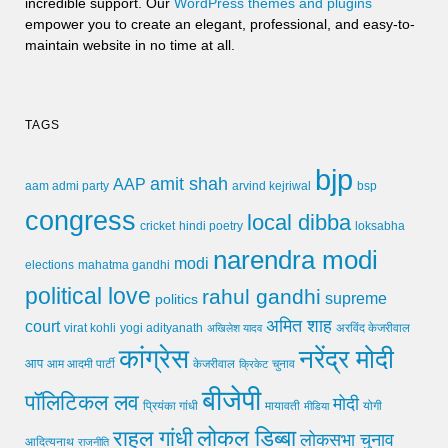
incredible support. Our
WordPress themes and plugins
empower you to create an elegant, professional, and easy-to-
maintain website in no time at all.
TAGS
bjp
amit shah
AAP
arvind kejriwal
aam admi party
bsp
congress
local dibba
cricket
loksabha
hindi poetry
narendra modi
modi
elections
mahatma gandhi
political love
rahul gandhi
supreme
politics
अमित शाह
court
virat kohli
yogi adityanath
अखिलेश यादव
अरविंद केजरीवाल
कांग्रेस
नरेंद्र मोदी
आप
आम आदमी पार्टी
चुनाव
केजरीवाल
क्रिकेट
बीजेपी
पॉलिटिकल लव
मोदी
मायावती
प्रियंका गांधी
मीडिया
योगी
लोकल डिब्बा
राहुल गांधी
लोकसभा चुनाव
आदित्यनाथ
राजनीति