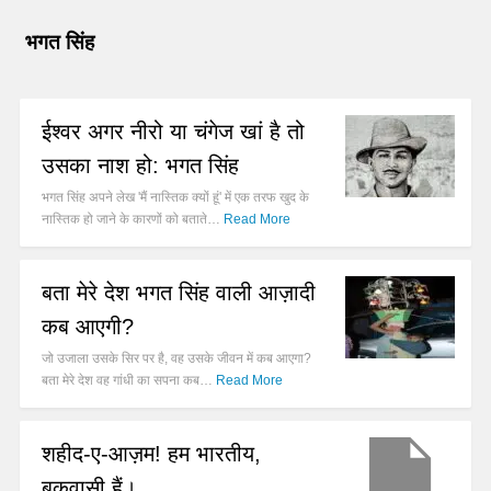
भगत सिंह
ईश्वर अगर नीरो या चंगेज खां है तो
उसका नाश हो: भगत सिंह
भगत सिंह अपने लेख 'मैं नास्तिक क्यों हूं' में एक तरफ खुद के
नास्तिक हो जाने के कारणों को बताते…
Read More
बता मेरे देश भगत सिंह वाली आज़ादी
कब आएगी?
जो उजाला उसके सिर पर है, वह उसके जीवन में कब आएगा?
बता मेरे देश वह गांधी का सपना कब…
Read More
शहीद-ए-आज़म! हम भारतीय,
बकवासी हैं।