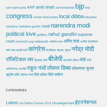
bjp
amit shah
AAP
arvind kejriwal
aam admi party
bsp
congress
local dibba
cricket
loksabha
hindi poetry
narendra modi
modi
elections
mahatma gandhi
political love
rahul gandhi
supreme
politics
अमित शाह
court
virat kohli
yogi adityanath
अखिलेश यादव
अरविंद केजरीवाल
कांग्रेस
नरेंद्र मोदी
आप
आम आदमी पार्टी
चुनाव
केजरीवाल
क्रिकेट
बीजेपी
पॉलिटिकल लव
मोदी
मायावती
प्रियंका गांधी
मीडिया
योगी
लोकल डिब्बा
राहुल गांधी
लोकसभा चुनाव
आदित्यनाथ
राजनीति
हिंदी साहित्य
सुप्रीम कोर्ट
हिंदी कविता
सोनिया गांधी
CATEGORIES
इंटरनेशनल
Latest
Uncategorized
Lok Sabha Chunav 2024