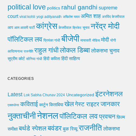
political love
rahul gandhi
supreme
politics
अमित शाह
court
virat kohli
yogi adityanath
अखिलेश यादव
अरविंद केजरीवाल
कांग्रेस
नरेंद्र मोदी
आप
आम आदमी पार्टी
चुनाव
केजरीवाल
क्रिकेट
बीजेपी
पॉलिटिकल लव
मोदी
मायावती
प्रियंका गांधी
मीडिया
योगी
लोकल डिब्बा
राहुल गांधी
लोकसभा चुनाव
आदित्यनाथ
राजनीति
हिंदी साहित्य
सुप्रीम कोर्ट
हिंदी कविता
सोनिया गांधी
CATEGORIES
इंटरनेशनल
Latest
Uncategorized
Lok Sabha Chunav 2024
खेल
जानकार
कविताई
गेस्ट राइटर
किताबिया
कार्टून
एक्सप्लेनर
नेशनल
नुक्ताचीनी
पॉलिटिकल लव
प्रवचन
फ़िल्म
राजनीति
बवंडर
बर्थडे स्पेशल
लोकसभा
समीक्षा
बुक रिव्यू