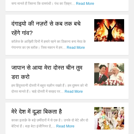
सगा मानते हैं जितना कि वामपंथी। पंथ का ज़िक्र…
Read More
दंगाइयो की नज़रों से कब तक बचे
रहेंगे गांव?
कॉलेज के आख़िरी दिनों में हमारे रहने का ठिकाना बना मेरठ के
गंगानगर का एम ब्लॉक। जिस मकान में हम…
Read More
जापान से आया मेरा दोस्त चीन तुम
डरा करो
हम हिंदुस्तानी दोस्ती में बहुत यक़ीन रखते हैं। हम दुश्मन को भी
दोस्त मानते हैं। चाहे दोस्ती में सरहद पर…
Read More
मेरे देश में दूल्हा बिकता है
काका इलाक़े के बड़े ज़मींदारों में से एक है। उनके दो बेटे और दो
बेटियां हैं। बड़ा बेटा इंजीनियर है,…
Read More