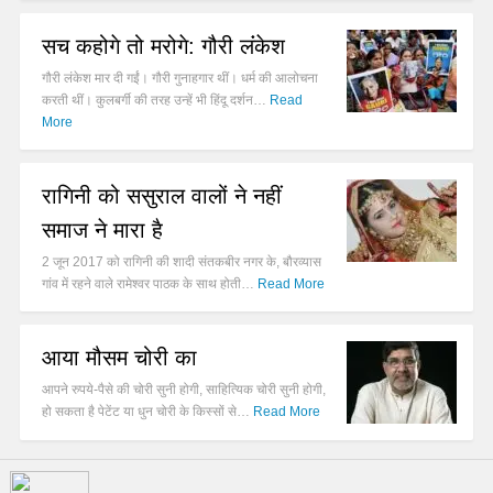
सच कहोगे तो मरोगे: गौरी लंंकेश
गौरी लंकेश मार दी गईं। गौरी गुनाहगार थीं। धर्म की आलोचना
करती थीं। कुलबर्गी की तरह उन्हें भी हिंदू दर्शन…
Read
More
रागिनी को ससुराल वालों ने नहीं
समाज ने मारा है
2 जून 2017 को रागिनी की शादी संतकबीर नगर के, बौरव्यास
गांव में रहने वाले रामेश्वर पाठक के साथ होती…
Read More
आया मौसम चोरी का
आपने रुपये-पैसे की चोरी सुनी होगी, साहित्यिक चोरी सुनी होगी,
हो सकता है पेटेंट या धुन चोरी के किस्सों से…
Read More