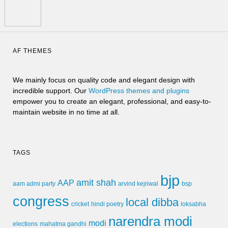
AF THEMES
We mainly focus on quality code and elegant design with
incredible support. Our
WordPress themes and plugins
empower you to create an elegant, professional, and easy-to-
maintain website in no time at all.
TAGS
bjp
amit shah
AAP
arvind kejriwal
aam admi party
bsp
congress
local dibba
cricket
loksabha
hindi poetry
narendra modi
modi
elections
mahatma gandhi