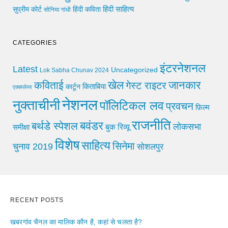
हिंदी साहित्य
सुप्रीम कोर्ट
हिंदी कविता
सोनिया गांधी
CATEGORIES
इंटरनेशनल
Latest
Uncategorized
Lok Sabha Chunav 2024
खेल
जानकार
कविताई
गेस्ट राइटर
किताबिया
कार्टून
एक्सप्लेनर
नेशनल
नुक्ताचीनी
पॉलिटिकल लव
प्रवचन
फ़िल्म
राजनीति
बवंडर
बर्थडे स्पेशल
लोकसभा
समीक्षा
बुक रिव्यू
विशेष
साहित्य
सिनेमा
चुनाव 2019
सोशलपुर
RECENT POSTS
खबरगांव चैनल का मालिक कौन है, कहां से चलता है?