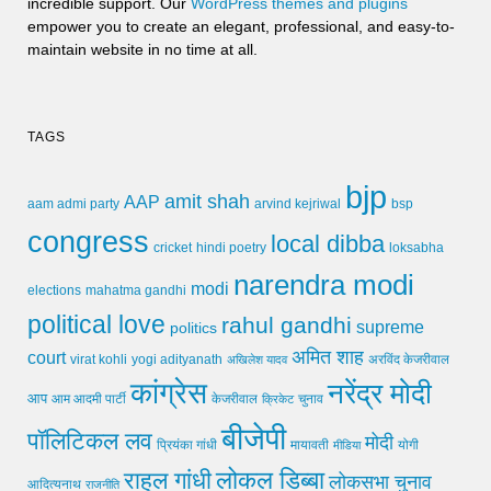
incredible support. Our
WordPress themes and plugins
empower you to create an elegant, professional, and easy-to-
maintain website in no time at all.
TAGS
bjp
amit shah
AAP
arvind kejriwal
aam admi party
bsp
congress
local dibba
cricket
loksabha
hindi poetry
narendra modi
modi
elections
mahatma gandhi
political love
rahul gandhi
supreme
politics
अमित शाह
court
virat kohli
yogi adityanath
अखिलेश यादव
अरविंद केजरीवाल
कांग्रेस
नरेंद्र मोदी
आप
आम आदमी पार्टी
चुनाव
केजरीवाल
क्रिकेट
बीजेपी
पॉलिटिकल लव
मोदी
मायावती
प्रियंका गांधी
मीडिया
योगी
लोकल डिब्बा
राहुल गांधी
लोकसभा चुनाव
आदित्यनाथ
राजनीति