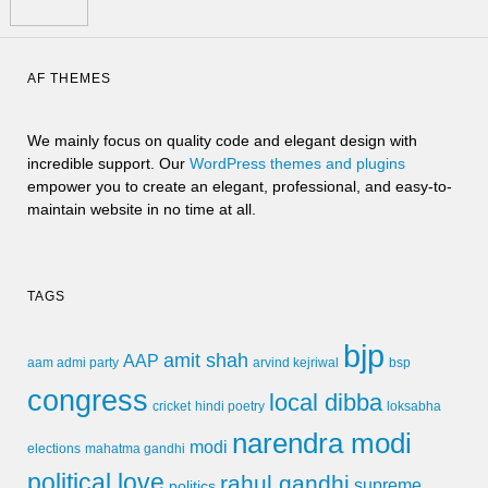
AF THEMES
We mainly focus on quality code and elegant design with
incredible support. Our
WordPress themes and plugins
empower you to create an elegant, professional, and easy-to-
maintain website in no time at all.
TAGS
bjp
amit shah
AAP
arvind kejriwal
aam admi party
bsp
congress
local dibba
cricket
loksabha
hindi poetry
narendra modi
modi
elections
mahatma gandhi
political love
rahul gandhi
supreme
politics