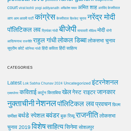
अमित शाह
court
virat kohli
yogi adityanath
अखिलेश यादव
अरविंद केजरीवाल
कांग्रेस
नरेंद्र मोदी
आप
आम आदमी पार्टी
चुनाव
केजरीवाल
क्रिकेट
बीजेपी
पॉलिटिकल लव
मोदी
मायावती
प्रियंका गांधी
मीडिया
योगी
लोकल डिब्बा
राहुल गांधी
लोकसभा चुनाव
आदित्यनाथ
राजनीति
हिंदी साहित्य
सुप्रीम कोर्ट
हिंदी कविता
सोनिया गांधी
CATEGORIES
इंटरनेशनल
Latest
Uncategorized
Lok Sabha Chunav 2024
खेल
जानकार
कविताई
गेस्ट राइटर
किताबिया
कार्टून
एक्सप्लेनर
नेशनल
नुक्ताचीनी
पॉलिटिकल लव
प्रवचन
फ़िल्म
राजनीति
बवंडर
बर्थडे स्पेशल
लोकसभा
समीक्षा
बुक रिव्यू
विशेष
साहित्य
सिनेमा
चुनाव 2019
सोशलपुर