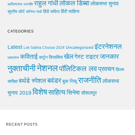
लोकल डिब्बा
राहुल गांधी
लोकसभा चुनाव
आदित्यनाथ
राजनीति
हिंदी साहित्य
सुप्रीम कोर्ट
हिंदी कविता
सोनिया गांधी
CATEGORIES
इंटरनेशनल
Latest
Uncategorized
Lok Sabha Chunav 2024
खेल
जानकार
कविताई
गेस्ट राइटर
किताबिया
कार्टून
एक्सप्लेनर
नेशनल
नुक्ताचीनी
पॉलिटिकल लव
प्रवचन
फ़िल्म
राजनीति
बवंडर
बर्थडे स्पेशल
लोकसभा
समीक्षा
बुक रिव्यू
विशेष
साहित्य
सिनेमा
चुनाव 2019
सोशलपुर
RECENT POSTS