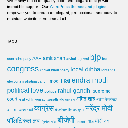
We mainly focus on quality code and elegant design with
incredible support. Our
WordPress themes and plugins
empower you to create an elegant, professional, and easy-to-
maintain website in no time at all.
TAGS
bjp
amit shah
AAP
arvind kejriwal
aam admi party
bsp
congress
local dibba
cricket
loksabha
hindi poetry
narendra modi
modi
elections
mahatma gandhi
political love
rahul gandhi
supreme
politics
अमित शाह
court
virat kohli
yogi adityanath
अखिलेश यादव
अरविंद केजरीवाल
कांग्रेस
नरेंद्र मोदी
आप
आम आदमी पार्टी
चुनाव
केजरीवाल
क्रिकेट
बीजेपी
पॉलिटिकल लव
मोदी
मायावती
प्रियंका गांधी
मीडिया
योगी