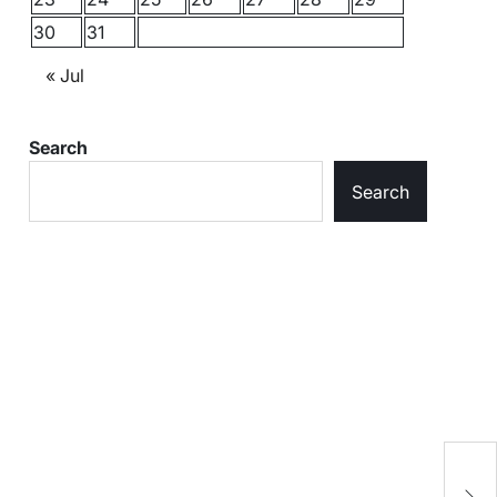
30
31
« Jul
Search
Search
गु