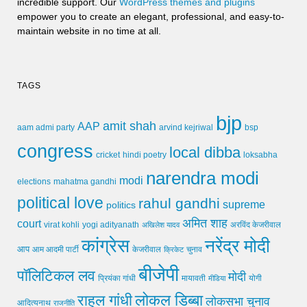
incredible support. Our
WordPress themes and plugins
empower you to create an elegant, professional, and easy-to-
maintain website in no time at all.
TAGS
bjp
amit shah
AAP
arvind kejriwal
aam admi party
bsp
congress
local dibba
cricket
loksabha
hindi poetry
narendra modi
modi
elections
mahatma gandhi
political love
rahul gandhi
supreme
politics
अमित शाह
court
virat kohli
yogi adityanath
अखिलेश यादव
अरविंद केजरीवाल
कांग्रेस
नरेंद्र मोदी
आप
आम आदमी पार्टी
चुनाव
केजरीवाल
क्रिकेट
बीजेपी
पॉलिटिकल लव
मोदी
मायावती
प्रियंका गांधी
मीडिया
योगी
लोकल डिब्बा
राहुल गांधी
लोकसभा चुनाव
आदित्यनाथ
राजनीति