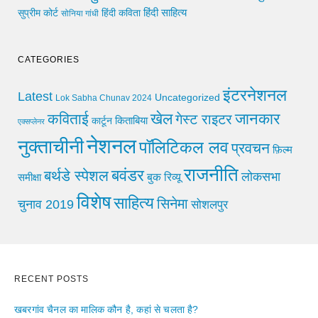
हिंदी साहित्य
सुप्रीम कोर्ट
हिंदी कविता
सोनिया गांधी
CATEGORIES
इंटरनेशनल
Latest
Uncategorized
Lok Sabha Chunav 2024
खेल
जानकार
कविताई
गेस्ट राइटर
किताबिया
कार्टून
एक्सप्लेनर
नेशनल
नुक्ताचीनी
पॉलिटिकल लव
प्रवचन
फ़िल्म
राजनीति
बवंडर
बर्थडे स्पेशल
लोकसभा
समीक्षा
बुक रिव्यू
विशेष
साहित्य
सिनेमा
चुनाव 2019
सोशलपुर
RECENT POSTS
खबरगांव चैनल का मालिक कौन है, कहां से चलता है?