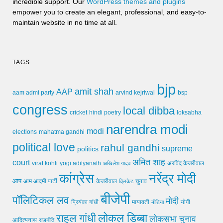
incredible support. Our
WordPress themes and plugins
empower you to create an elegant, professional, and easy-to-
maintain website in no time at all.
TAGS
bjp
amit shah
AAP
arvind kejriwal
aam admi party
bsp
congress
local dibba
cricket
loksabha
hindi poetry
narendra modi
modi
elections
mahatma gandhi
political love
rahul gandhi
supreme
politics
अमित शाह
court
virat kohli
yogi adityanath
अखिलेश यादव
अरविंद केजरीवाल
कांग्रेस
नरेंद्र मोदी
आप
आम आदमी पार्टी
चुनाव
केजरीवाल
क्रिकेट
बीजेपी
पॉलिटिकल लव
मोदी
मायावती
प्रियंका गांधी
मीडिया
योगी
लोकल डिब्बा
राहुल गांधी
लोकसभा चुनाव
आदित्यनाथ
राजनीति