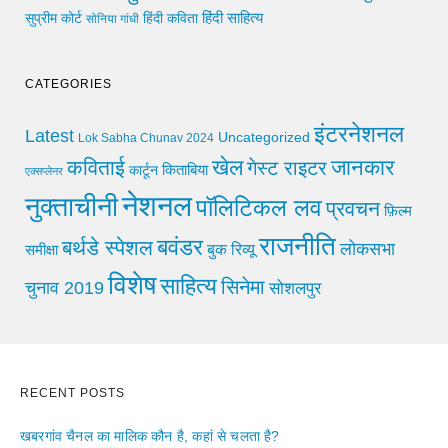
हिंदी साहित्य
सुप्रीम कोर्ट
हिंदी कविता
सोनिया गांधी
CATEGORIES
इंटरनेशनल
Latest
Uncategorized
Lok Sabha Chunav 2024
खेल
जानकार
कविताई
गेस्ट राइटर
किताबिया
कार्टून
एक्सप्लेनर
नेशनल
नुक्ताचीनी
पॉलिटिकल लव
प्रवचन
फ़िल्म
राजनीति
बवंडर
बर्थडे स्पेशल
लोकसभा
समीक्षा
बुक रिव्यू
विशेष
साहित्य
सिनेमा
चुनाव 2019
सोशलपुर
RECENT POSTS
खबरगांव चैनल का मालिक कौन है, कहां से चलता है?