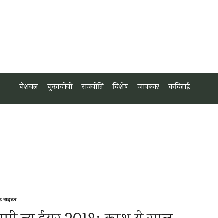
नेशनल
नुक्ताचीनी
राजनीति
विशेष
जानकार
कविताई
्ट राइटर
sted