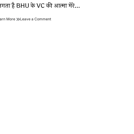
गता है BHU के VC की आत्मा मेरे…
जाए
पॉलिटिकल
on
arn More
Leave a Comment
लव-
पॉलिटिकल
मोहब्बत
लव-
में
मोहब्बत
लाठी
में
चार्ज
लाठी
करोगे?
चार्ज
करोगे?