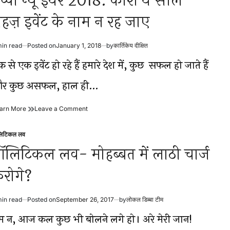
ैप्पी न्यू ईयर 2018: काश ये साल
हज़ इवेंट के नाम न रह जाए
min read
Posted on
January 1, 2018
by
कार्तिकेय दीक्षित
timated
ad
 से एक इवेंट हो रहे हैं हमारे देश में, कुछ सफल हो जाते हैं
me
र कुछ असफल, हाल ही…
हैप्पी
on
arn More
Leave a Comment
न्यू
हैप्पी
ईयर
न्यू
लिटिकल लव
2018:
ईयर
sted
काश
2018:
ॉलिटिकल लव- मोहब्बत में लाठी चार्ज
ये
काश
साल
ये
रोगे?
महज़
साल
इवेंट
महज़
के
इवेंट
min read
Posted on
September 26, 2017
by
लोकल डिब्बा टीम
नाम
के
timated
न
नाम
ad
ुम न, आज कल कुछ भी बोलने लगे हो। अरे मेरी जान!
रह
न
me
जाए
रह