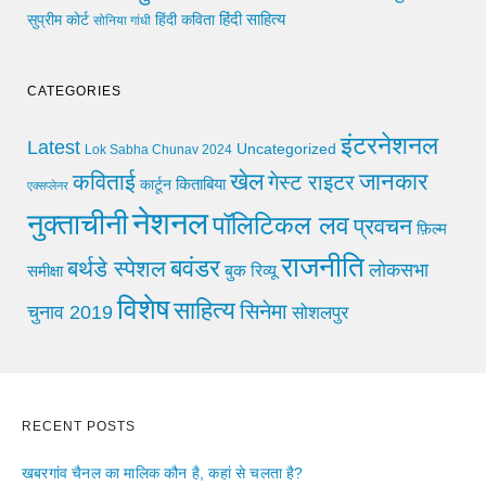
हिंदी साहित्य
सुप्रीम कोर्ट
हिंदी कविता
सोनिया गांधी
CATEGORIES
इंटरनेशनल
Latest
Uncategorized
Lok Sabha Chunav 2024
खेल
जानकार
कविताई
गेस्ट राइटर
किताबिया
कार्टून
एक्सप्लेनर
नेशनल
नुक्ताचीनी
पॉलिटिकल लव
प्रवचन
फ़िल्म
राजनीति
बवंडर
बर्थडे स्पेशल
लोकसभा
समीक्षा
बुक रिव्यू
विशेष
साहित्य
सिनेमा
चुनाव 2019
सोशलपुर
RECENT POSTS
खबरगांव चैनल का मालिक कौन है, कहां से चलता है?