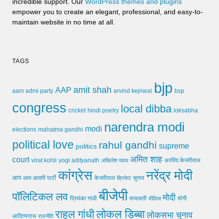
incredible support. Our
WordPress themes and plugins
empower you to create an elegant, professional, and easy-to-
maintain website in no time at all.
TAGS
bjp
amit shah
AAP
arvind kejriwal
aam admi party
bsp
congress
local dibba
cricket
loksabha
hindi poetry
narendra modi
modi
elections
mahatma gandhi
political love
rahul gandhi
supreme
politics
अमित शाह
court
virat kohli
yogi adityanath
अखिलेश यादव
अरविंद केजरीवाल
कांग्रेस
नरेंद्र मोदी
आप
आम आदमी पार्टी
चुनाव
केजरीवाल
क्रिकेट
बीजेपी
पॉलिटिकल लव
मोदी
मायावती
प्रियंका गांधी
मीडिया
योगी
लोकल डिब्बा
राहुल गांधी
लोकसभा चुनाव
आदित्यनाथ
राजनीति