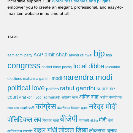
incredible support. Our
WordPress themes and plugins
empower you to create an elegant, professional, and easy-to-
maintain website in no time at all.
TAGS
bjp
amit shah
AAP
arvind kejriwal
aam admi party
bsp
congress
local dibba
cricket
loksabha
hindi poetry
narendra modi
modi
elections
mahatma gandhi
political love
rahul gandhi
supreme
politics
अमित शाह
court
virat kohli
yogi adityanath
अखिलेश यादव
अरविंद केजरीवाल
कांग्रेस
नरेंद्र मोदी
आप
आम आदमी पार्टी
चुनाव
केजरीवाल
क्रिकेट
बीजेपी
पॉलिटिकल लव
मोदी
मायावती
प्रियंका गांधी
मीडिया
योगी
लोकल डिब्बा
राहुल गांधी
लोकसभा चुनाव
आदित्यनाथ
राजनीति