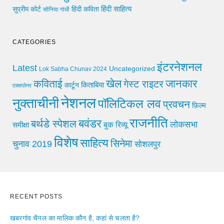
हिंदी साहित्य
सुप्रीम कोर्ट
हिंदी कविता
सोनिया गांधी
CATEGORIES
इंटरनेशनल
Latest
Uncategorized
Lok Sabha Chunav 2024
खेल
जानकार
कविताई
गेस्ट राइटर
किताबिया
कार्टून
एक्सप्लेनर
नेशनल
नुक्ताचीनी
पॉलिटिकल लव
प्रवचन
फ़िल्म
राजनीति
बवंडर
बर्थडे स्पेशल
लोकसभा
समीक्षा
बुक रिव्यू
विशेष
साहित्य
सिनेमा
चुनाव 2019
सोशलपुर
RECENT POSTS
खबरगांव चैनल का मालिक कौन है, कहां से चलता है?