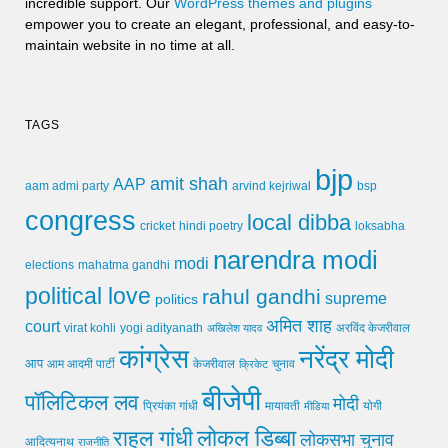
incredible support. Our
WordPress themes and plugins
empower you to create an elegant, professional, and easy-to-
maintain website in no time at all.
TAGS
bjp
amit shah
AAP
arvind kejriwal
aam admi party
bsp
congress
local dibba
cricket
loksabha
hindi poetry
narendra modi
modi
elections
mahatma gandhi
political love
rahul gandhi
supreme
politics
अमित शाह
court
virat kohli
yogi adityanath
अखिलेश यादव
अरविंद केजरीवाल
कांग्रेस
नरेंद्र मोदी
आप
आम आदमी पार्टी
चुनाव
केजरीवाल
क्रिकेट
बीजेपी
पॉलिटिकल लव
मोदी
मायावती
प्रियंका गांधी
मीडिया
योगी
लोकल डिब्बा
राहुल गांधी
लोकसभा चुनाव
आदित्यनाथ
राजनीति