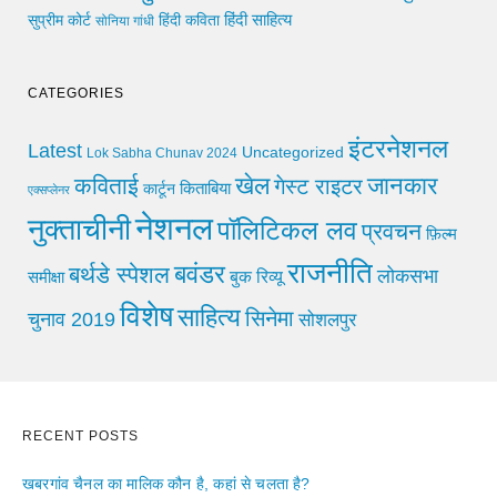
हिंदी साहित्य
सुप्रीम कोर्ट
हिंदी कविता
सोनिया गांधी
CATEGORIES
इंटरनेशनल
Latest
Uncategorized
Lok Sabha Chunav 2024
खेल
जानकार
कविताई
गेस्ट राइटर
किताबिया
कार्टून
एक्सप्लेनर
नेशनल
नुक्ताचीनी
पॉलिटिकल लव
प्रवचन
फ़िल्म
राजनीति
बवंडर
बर्थडे स्पेशल
लोकसभा
समीक्षा
बुक रिव्यू
विशेष
साहित्य
सिनेमा
चुनाव 2019
सोशलपुर
RECENT POSTS
खबरगांव चैनल का मालिक कौन है, कहां से चलता है?