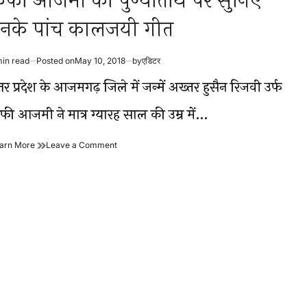
ैफी आजमी की पुण्यतिथि पर सुनिए
नके पांच कालजयी गीत
min read
Posted on
May 10, 2018
by
एडिटर
timated
ad
्तर प्रदेश के आजमगढ़ जिले में जन्में अख्तर हुसैन रिजवी उर्फ
me
ैफी आजमी ने मात्र ग्यारह साल की उम्र में…
कैफी
on
arn More
Leave a Comment
आजमी
कैफी
की
आजमी
पुण्यतिथि
की
पर
पुण्यतिथि
सुनिए
पर
उनके
सुनिए
पांच
उनके
कालजयी
पांच
गीत
कालजयी
गीत