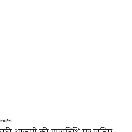
ेष
साहित्य
sted