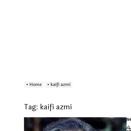
Home
kaifi azmi
Tag:
kaifi azmi
विश
Po
in