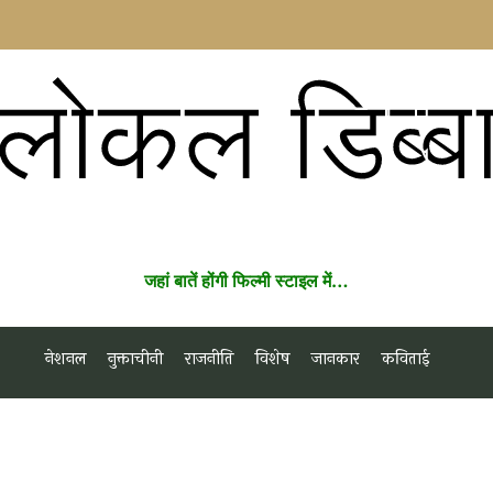
लोकल डिब्ब
जहां बातें होंगी फिल्मी स्टाइल में…
नेशनल
नुक्ताचीनी
राजनीति
विशेष
जानकार
कविताई