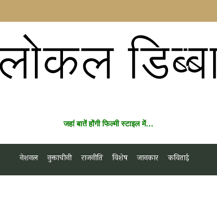
लोकल डिब्ब
जहां बातें होंगी फिल्मी स्टाइल में…
नेशनल
नुक्ताचीनी
राजनीति
विशेष
जानकार
कविताई