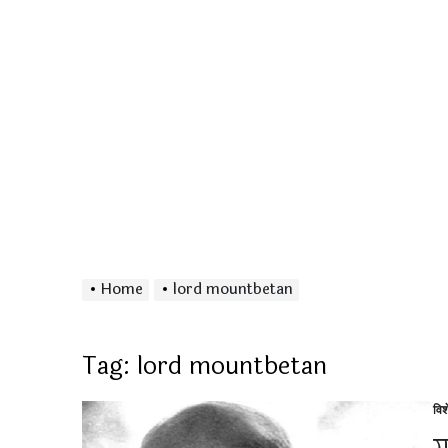
Home
lord mountbetan
Tag:
lord mountbetan
विश
Po
in