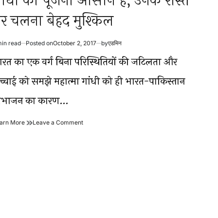
ांधी को पूजना आसान है, उनके रास्ते
र चलना बेहद मुश्किल
min read
Posted on
October 2, 2017
by
एडमिन
timated
ad
ारत का एक वर्ग बिना परिस्थितियों की जटिलता और
me
च्चाई को समझे महात्मा गांधी को ही भारत-पाकिस्तान
िभाजन का कारण…
गांधी
on
arn More
Leave a Comment
को
गांधी
पूजना
को
आसान
पूजना
है,
आसान
उनके
है,
रास्ते
उनके
पर
रास्ते
चलना
पर
बेहद
चलना
मुश्किल
बेहद