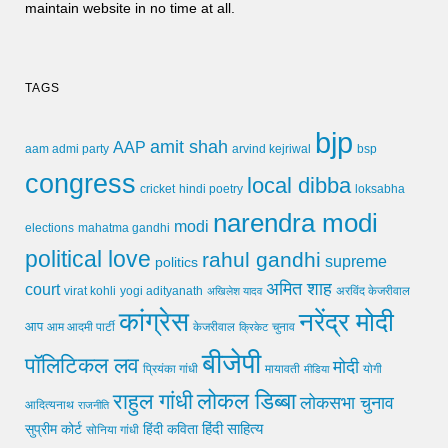
maintain website in no time at all.
TAGS
bjp
amit shah
AAP
arvind kejriwal
aam admi party
bsp
congress
local dibba
cricket
loksabha
hindi poetry
narendra modi
modi
elections
mahatma gandhi
political love
rahul gandhi
supreme
politics
अमित शाह
court
virat kohli
yogi adityanath
अखिलेश यादव
अरविंद केजरीवाल
कांग्रेस
नरेंद्र मोदी
आप
आम आदमी पार्टी
चुनाव
केजरीवाल
क्रिकेट
बीजेपी
पॉलिटिकल लव
मोदी
मायावती
प्रियंका गांधी
मीडिया
योगी
लोकल डिब्बा
राहुल गांधी
लोकसभा चुनाव
आदित्यनाथ
राजनीति
हिंदी साहित्य
सुप्रीम कोर्ट
हिंदी कविता
सोनिया गांधी