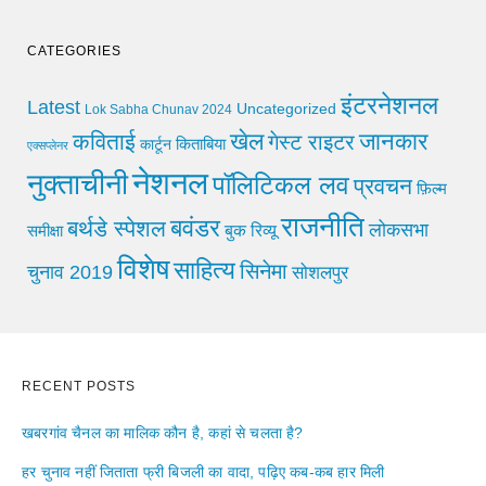
CATEGORIES
इंटरनेशनल
Latest
Uncategorized
Lok Sabha Chunav 2024
खेल
जानकार
कविताई
गेस्ट राइटर
किताबिया
कार्टून
एक्सप्लेनर
नेशनल
नुक्ताचीनी
पॉलिटिकल लव
प्रवचन
फ़िल्म
राजनीति
बवंडर
बर्थडे स्पेशल
लोकसभा
समीक्षा
बुक रिव्यू
विशेष
साहित्य
सिनेमा
चुनाव 2019
सोशलपुर
RECENT POSTS
खबरगांव चैनल का मालिक कौन है, कहां से चलता है?
हर चुनाव नहीं जिताता फ्री बिजली का वादा, पढ़िए कब-कब हार मिली