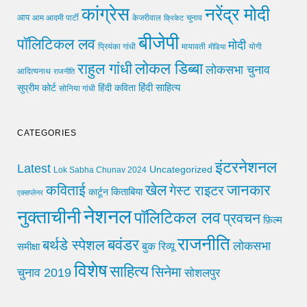
कांग्रेस
नरेंद्र मोदी
आप
आम आदमी पार्टी
चुनाव
केजरीवाल
क्रिकेट
बीजेपी
पॉलिटिकल लव
मोदी
मायावती
प्रियंका गांधी
मीडिया
योगी
लोकल डिब्बा
राहुल गांधी
लोकसभा चुनाव
आदित्यनाथ
राजनीति
हिंदी साहित्य
सुप्रीम कोर्ट
हिंदी कविता
सोनिया गांधी
CATEGORIES
इंटरनेशनल
Latest
Uncategorized
Lok Sabha Chunav 2024
खेल
जानकार
कविताई
गेस्ट राइटर
किताबिया
कार्टून
एक्सप्लेनर
नेशनल
नुक्ताचीनी
पॉलिटिकल लव
प्रवचन
फ़िल्म
राजनीति
बवंडर
बर्थडे स्पेशल
लोकसभा
समीक्षा
बुक रिव्यू
विशेष
साहित्य
सिनेमा
चुनाव 2019
सोशलपुर