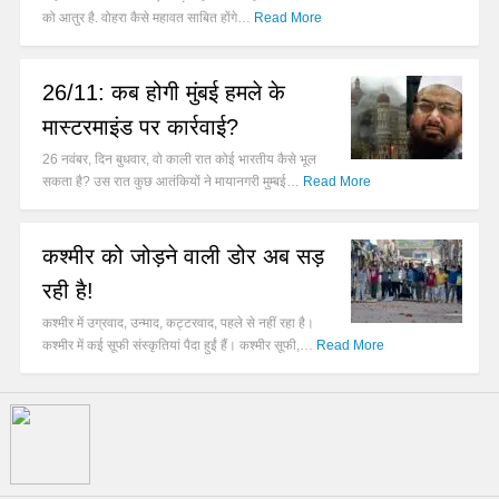
को आतुर है. वोहरा कैसे महावत साबित होंगे…
Read More
26/11: कब होगी मुंबई हमले के
मास्टरमाइंड पर कार्रवाई?
26 नवंबर, दिन बुधवार, वो काली रात कोई भारतीय कैसे भूल
सकता है? उस रात कुछ आतंकियों ने मायानगरी मुम्बई…
Read More
कश्मीर को जोड़ने वाली डोर अब सड़
रही है!
कश्मीर में उग्रवाद, उन्माद, कट्टरवाद, पहले से नहीं रहा है।
कश्मीर में कई सूफी संस्कृतियां पैदा हुईं हैं। कश्मीर सूफी,…
Read More