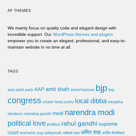
AF THEMES
We mainly focus on quality code and elegant design with
incredible support. Our
WordPress themes and plugins
empower you to create an elegant, professional, and easy-to-
maintain website in no time at all.
TAGS
bjp
amit shah
AAP
arvind kejriwal
aam admi party
bsp
congress
local dibba
cricket
loksabha
hindi poetry
narendra modi
modi
elections
mahatma gandhi
political love
rahul gandhi
supreme
politics
अमित शाह
court
virat kohli
yogi adityanath
अखिलेश यादव
अरविंद केजरीवाल