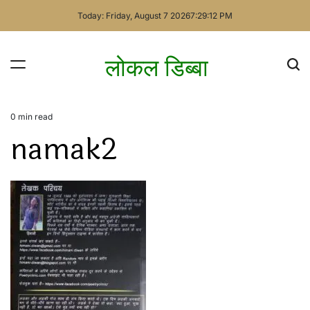
Skip
Today: Friday, August 7 2026
7
:
29
:
12
PM
to
content
लोकल डिब्बा
0 min read
Estimated
namak2
read
time