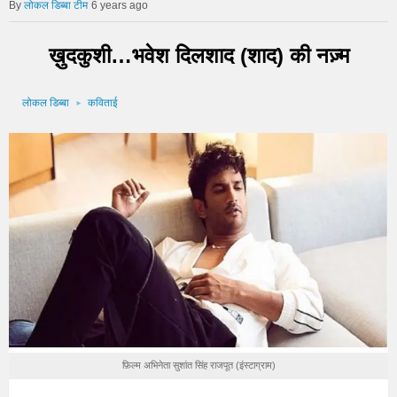
लोकल डिब्बा टीम
6 years ago
ख़ुदकुशी…भवेश दिलशाद (शाद) की नज़्म
लोकल डिब्बा
कविताई
फ़िल्म अभिनेता सुशांत सिंह राजपूत (इंस्टाग्राम)