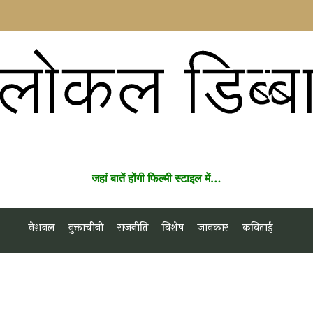
लोकल डिब्ब
जहां बातें होंगी फिल्मी स्टाइल में…
नेशनल
नुक्ताचीनी
राजनीति
विशेष
जानकार
कविताई