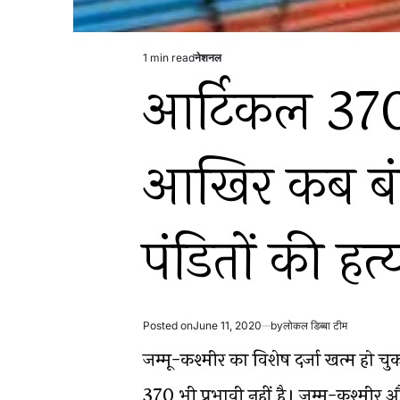
1 min read
नेशनल
Estimated
Posted
आर्टिकल 370 
read
in
time
आखिर कब बंद
पंडितों की हत्
Posted on
June 11, 2020
by
लोकल डिब्बा टीम
जम्मू-कश्मीर का विशेष दर्जा खत्म हो चुका
370 भी प्रभावी नहीं है। जम्मू-कश्मीर और