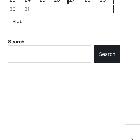
30
31
« Jul
Search
Search
ख़