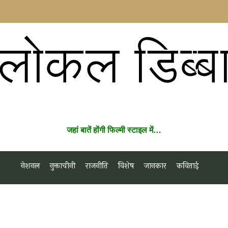
लोकल डिब्ब
जहां बातें होंगी फिल्मी स्टाइल में…
नेशनल
नुक्ताचीनी
राजनीति
विशेष
जानकार
कविताई