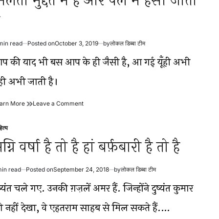
िलती मुद्दत में है और पल में हँसी जाती
min read
Posted on
October 3, 2019
by
लोकल डिब्बा टीम
timated
ad
प की याद भी बस आप के ही जैसी है, आ गई यूँही अभी
me
ँही अभी जाती है।
मिलती
on
arn More
Leave a Comment
मुद्दत
मिलती
में
मुद्दत
ित्य
है
में
sted
और
है
ग्नि वर्षा है तो है हां बर्फ़बारी है तो है
पल
और
में
पल
हँसी
में
min read
Posted on
September 24, 2018
by
लोकल डिब्बा टीम
timated
जाती
हँसी
ad
है
जाती
ष्यंत चले गए. उनकी ग़ज़लें अमर हैं. जिन्होंने दुष्यंत कुमार
me
है
ो नहीं देखा, वे एहतराम साहब से मिल सकते हैं.…