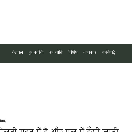
नेशनल
नुक्ताचीनी
राजनीति
विशेष
जानकार
कविताई
िताई
sted