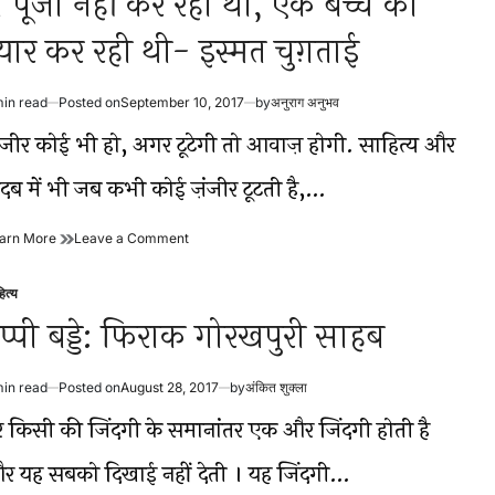
ैं पूजा नहीं कर रही थी, एक बच्चे को
अम्मा
्यार कर रही थी- इस्मत चुग़ताई
min read
Posted on
September 10, 2017
by
अनुराग अनुभव
timated
ad
ंजीर कोई भी हो, अगर टूटेगी तो आवाज़ होगी. साहित्य और
me
दब में भी जब कभी कोई ज़ंजीर टूटती है,…
मैं
on
arn More
Leave a Comment
पूजा
मैं
नहीं
पूजा
ित्य
कर
नहीं
sted
रही
कर
ैप्पी बड्डे: फिराक गोरखपुरी साहब
थी,
रही
एक
थी,
बच्चे
एक
min read
Posted on
August 28, 2017
by
अंकित शुक्ला
timated
को
बच्चे
ad
प्यार
को
र किसी की जिंदगी के समानांतर एक और जिंदगी होती है
me
कर
प्यार
रही
कर
र यह सबको दिखाई नहीं देती । यह जिंदगी…
थी-
रही