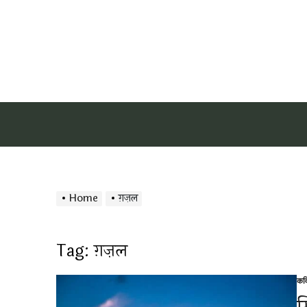
Home
ग़ज़ल
Tag:
ग़ज़ल
कव
Po
in