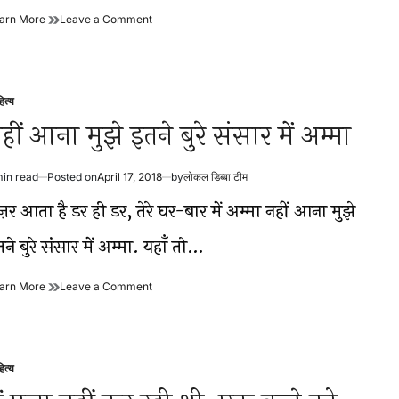
अग्नि
on
arn More
Leave a Comment
वर्षा
अग्नि
है
वर्षा
तो
है
है
तो
हां
है
ित्य
sted
बर्फ़बारी
हां
हीं आना मुझे इतने बुरे संसार में अम्मा
है
बर्फ़बारी
तो
है
है
तो
min read
Posted on
April 17, 2018
by
लोकल डिब्बा टीम
है
timated
ad
़र आता है डर ही डर, तेरे घर-बार में अम्मा नहीं आना मुझे
me
ने बुरे संसार में अम्मा. यहाँ तो…
नहीं
on
arn More
Leave a Comment
आना
नहीं
मुझे
आना
इतने
मुझे
बुरे
इतने
संसार
बुरे
ित्य
sted
में
संसार
अम्मा
में