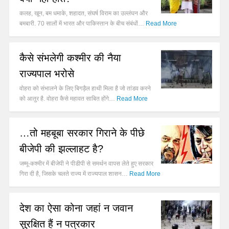
कलह, खून, बम धमाके, शहादत, संघर्ष विराम का उल्लंघन और
बमबारी. 70 सालों में भारत और पाकिस्तान के बीच संबंधों…
Read More
कैसे संभलेगी कश्मीर की नैया
राज्यपाल भरोसे
वोहरा को संभालने के लिए बिगड़ैल हाथी मिला है जो तांडव करने
को आतुर है. वोहरा कैसे महावत साबित होंगे…
Read More
…तो महबूबा सरकार गिराने के पीछे
बीजेपी की झल्लाहट है?
जम्मू-कश्मीर में बीजेपी ने पीडीपी से समर्थन वापस लेते हुए सरकार
गिरा दी है, जिसके चलते राज्य में राज्यपाल शासन…
Read More
देश का ऐसा कोना जहां न जवान
सुरक्षित हैं न पत्रकार