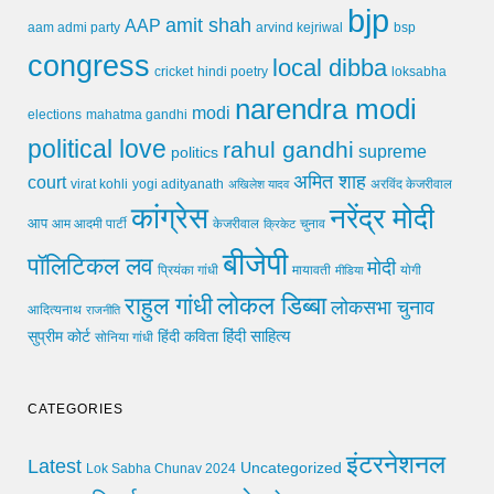
bjp
amit shah
AAP
arvind kejriwal
aam admi party
bsp
congress
local dibba
cricket
loksabha
hindi poetry
narendra modi
modi
elections
mahatma gandhi
political love
rahul gandhi
supreme
politics
अमित शाह
court
virat kohli
yogi adityanath
अखिलेश यादव
अरविंद केजरीवाल
कांग्रेस
नरेंद्र मोदी
आप
आम आदमी पार्टी
चुनाव
केजरीवाल
क्रिकेट
बीजेपी
पॉलिटिकल लव
मोदी
मायावती
प्रियंका गांधी
मीडिया
योगी
लोकल डिब्बा
राहुल गांधी
लोकसभा चुनाव
आदित्यनाथ
राजनीति
हिंदी साहित्य
सुप्रीम कोर्ट
हिंदी कविता
सोनिया गांधी
CATEGORIES
इंटरनेशनल
Latest
Uncategorized
Lok Sabha Chunav 2024