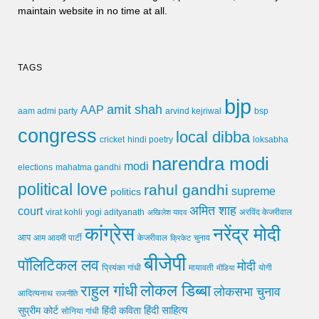
maintain website in no time at all.
TAGS
bjp
amit shah
AAP
arvind kejriwal
aam admi party
bsp
congress
local dibba
cricket
loksabha
hindi poetry
narendra modi
modi
elections
mahatma gandhi
political love
rahul gandhi
supreme
politics
अमित शाह
court
virat kohli
yogi adityanath
अखिलेश यादव
अरविंद केजरीवाल
कांग्रेस
नरेंद्र मोदी
आप
आम आदमी पार्टी
चुनाव
केजरीवाल
क्रिकेट
बीजेपी
पॉलिटिकल लव
मोदी
मायावती
प्रियंका गांधी
मीडिया
योगी
लोकल डिब्बा
राहुल गांधी
लोकसभा चुनाव
आदित्यनाथ
राजनीति
हिंदी साहित्य
सुप्रीम कोर्ट
हिंदी कविता
सोनिया गांधी