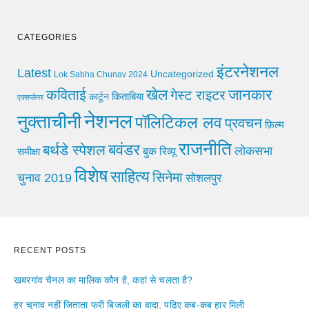
CATEGORIES
इंटरनेशनल
Latest
Uncategorized
Lok Sabha Chunav 2024
खेल
जानकार
कविताई
गेस्ट राइटर
किताबिया
कार्टून
एक्सप्लेनर
नेशनल
नुक्ताचीनी
पॉलिटिकल लव
प्रवचन
फ़िल्म
राजनीति
बवंडर
बर्थडे स्पेशल
लोकसभा
समीक्षा
बुक रिव्यू
विशेष
साहित्य
सिनेमा
चुनाव 2019
सोशलपुर
RECENT POSTS
खबरगांव चैनल का मालिक कौन है, कहां से चलता है?
हर चुनाव नहीं जिताता फ्री बिजली का वादा, पढ़िए कब-कब हार मिली