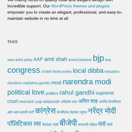
incredible support. Our
WordPress themes and plugins
empower you to create an elegant, professional, and easy-to-
maintain website in no time at all.
TAGS
bjp
amit shah
AAP
arvind kejriwal
aam admi party
bsp
congress
local dibba
cricket
loksabha
hindi poetry
narendra modi
modi
elections
mahatma gandhi
political love
rahul gandhi
supreme
politics
अमित शाह
court
virat kohli
yogi adityanath
अखिलेश यादव
अरविंद केजरीवाल
कांग्रेस
नरेंद्र मोदी
आप
आम आदमी पार्टी
चुनाव
केजरीवाल
क्रिकेट
बीजेपी
पॉलिटिकल लव
मोदी
मायावती
प्रियंका गांधी
मीडिया
योगी