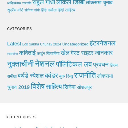
लोकल डिब्बा
राहुल गांधी
लोकसभा चुनाव
आदित्यनाथ
राजनीति
हिंदी साहित्य
सुप्रीम कोर्ट
हिंदी कविता
सोनिया गांधी
CATEGORIES
इंटरनेशनल
Latest
Uncategorized
Lok Sabha Chunav 2024
खेल
जानकार
कविताई
गेस्ट राइटर
किताबिया
कार्टून
एक्सप्लेनर
नेशनल
नुक्ताचीनी
पॉलिटिकल लव
प्रवचन
फ़िल्म
राजनीति
बवंडर
बर्थडे स्पेशल
लोकसभा
समीक्षा
बुक रिव्यू
विशेष
साहित्य
सिनेमा
चुनाव 2019
सोशलपुर
RECENT POSTS