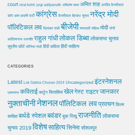
अमित शाह
court
virat kohli
yogi adityanath
अखिलेश यादव
अरविंद केजरीवाल
कांग्रेस
नरेंद्र मोदी
आप
आम आदमी पार्टी
चुनाव
केजरीवाल
क्रिकेट
बीजेपी
पॉलिटिकल लव
मोदी
मायावती
प्रियंका गांधी
मीडिया
योगी
लोकल डिब्बा
राहुल गांधी
लोकसभा चुनाव
आदित्यनाथ
राजनीति
हिंदी साहित्य
सुप्रीम कोर्ट
हिंदी कविता
सोनिया गांधी
CATEGORIES
इंटरनेशनल
Latest
Uncategorized
Lok Sabha Chunav 2024
खेल
जानकार
कविताई
गेस्ट राइटर
किताबिया
कार्टून
एक्सप्लेनर
नेशनल
नुक्ताचीनी
पॉलिटिकल लव
प्रवचन
फ़िल्म
राजनीति
बवंडर
बर्थडे स्पेशल
लोकसभा
समीक्षा
बुक रिव्यू
विशेष
साहित्य
सिनेमा
चुनाव 2019
सोशलपुर