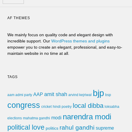
AF THEMES
We mainly focus on quality code and elegant design with
incredible support. Our
WordPress themes and plugins
empower you to create an elegant, professional, and easy-to-
maintain website in no time at all.
TAGS
bjp
amit shah
AAP
arvind kejriwal
aam admi party
bsp
congress
local dibba
cricket
loksabha
hindi poetry
narendra modi
modi
elections
mahatma gandhi
political love
rahul gandhi
supreme
politics