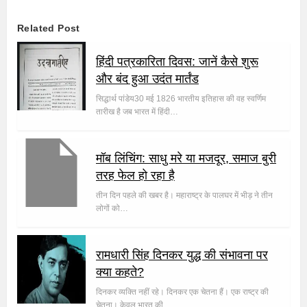
Related Post
हिंदी पत्रकारिता दिवस: जानें कैसे शुरू
और बंद हुआ उदंत मार्तंड
सिद्धार्थ पांडेय30 मई 1826 भारतीय इतिहास की वह स्वर्णिम
तारीख है जब भारत में हिंदी…
मॉब लिंचिंग: साधु मरे या मजदूर, समाज बुरी
तरह फेल हो रहा है
तीन दिन पहले की खबर है। महाराष्ट्र के पालघर में भीड़ ने तीन
लोगों को…
रामधारी सिंह दिनकर युद्ध की संभावना पर
क्या कहते?
दिनकर व्यक्ति नहीं रहे। दिनकर एक चेतना हैं। एक राष्ट्र की
चेतना। केवल भारत की…