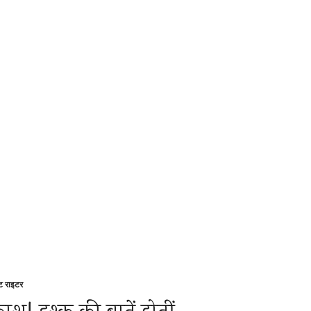
्ट राइटर
sted