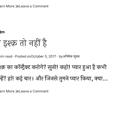
मैं
on
arn More
Leave a Comment
इश्क़
मैं
में
इश्क़
इंटर्न
में
हूं
इंटर्न
हूं
ित्य
sted
े इश्क़ तो नहीं है
min read
Posted on
October 5, 2017
by
अभिषेक शुक्ल
timated
ad
्क़ का कॉन्ट्रैक्ट करोगे? सुनो! कहो! प्यार हुआ है कभी
me
म्हें? हां! कई बार। और जिनसे तुमने प्यार किया, क्या…
ये
on
arn More
Leave a Comment
इश्क़
ये
तो
इश्क़
नहीं
तो
है
नहीं
है