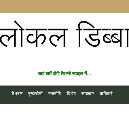
लोकल डिब्ब
जहां बातें होंगी फिल्मी स्टाइल में…
नेशनल
नुक्ताचीनी
राजनीति
विशेष
जानकार
कविताई