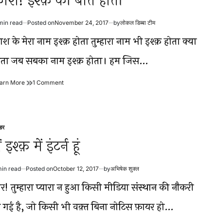
ाश! इश्क़ की बातें होतीं
min read
Posted on
November 24, 2017
by
लोकल डिब्बा टीम
timated
ad
श के मेरा नाम इश्क़ होता तुम्हारा नाम भी इश्क़ होता क्या
me
ोता जब सबका नाम इश्क़ होता। हम जिस…
काश!
on
arn More
1 Comment
इश्क़
काश!
की
इश्क़
बातें
की
होतीं
बातें
होतीं
डर
sted
ं इश्क़ में इंटर्न हूं
min read
Posted on
October 12, 2017
by
अभिषेक शुक्ल
timated
ad
ार! तुम्हारा प्यारा न हुआ किसी मीडिया संस्थान की नौकरी
me
ो गई है, जो किसी भी वक़्त बिना नोटिस फ़ायर हो…