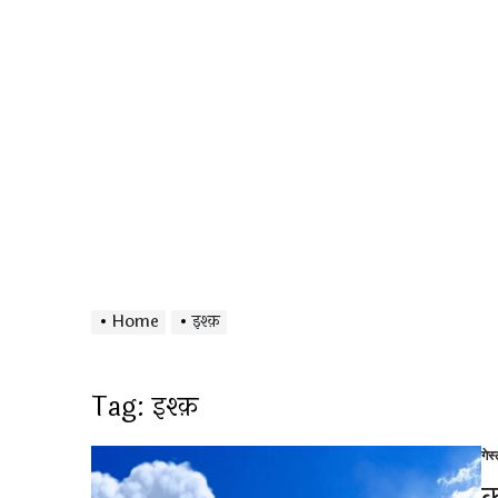
Home
इश्क़
Tag:
इश्क़
गेस
Po
in